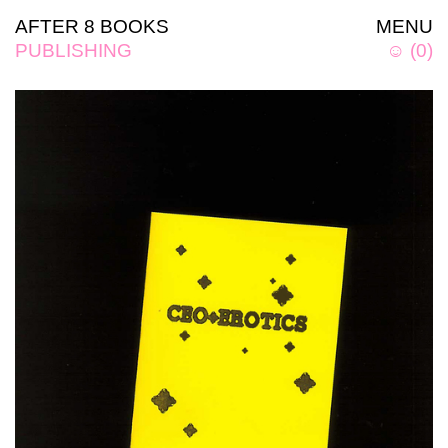
AFTER 8 BOOKS
MENU
PUBLISHING
☺
(
0
)