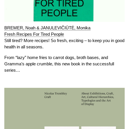
BREMER, Noah & JANULEVIČIŪTĖ, Monika
Fresh Recipes For Tired People
Still tired? More recipes! So fresh, exciting – to keep you in good
health in all seasons.
From “lazy” home fries to carrot dogs, broth bases, and
Gramma’s apple crumble, this new book in the successfull
series…