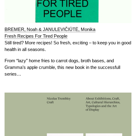
BREMER, Noah & JANULEVIČIŪTĖ, Monika
Fresh Recipes For Tired People
Still tired? More recipes! So fresh, exciting – to keep you in good
health in all seasons.
From “lazy” home fries to carrot dogs, broth bases, and
Gramma’s apple crumble, this new book in the successfull
series…