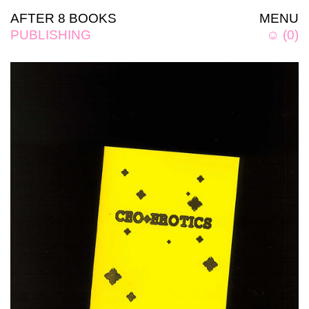
AFTER 8 BOOKS
MENU
PUBLISHING
☺
(
0
)