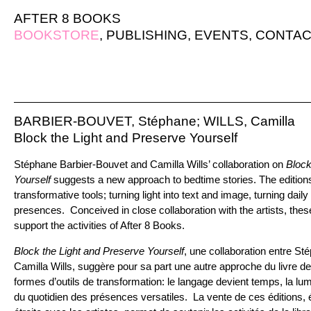
AFTER 8 BOOKS
BOOKSTORE
,
PUBLISHING
,
EVENTS
,
CONTAC
BARBIER-BOUVET, Stéphane; WILLS, Camilla
Block the Light and Preserve Yourself
Stéphane Barbier-Bouvet and Camilla Wills’ collaboration on
Block
Yourself
suggests a new approach to bedtime stories. The edition
transformative tools; turning light into text and image, turning dail
presences. Conceived in close collaboration with the artists, thes
support the activities of After 8 Books.
Block the Light and Preserve Yourself
, une collaboration entre St
Camilla Wills, suggère pour sa part une autre approche du livre de
formes d’outils de transformation: le langage devient temps, la lum
du quotidien des présences versatiles. La vente de ces éditions, 