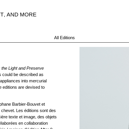
T
,
AND MORE
“Perfect.”
All Editions
 the Light and Preserve
s could be described as
y appliances into mercurial
e editions are devised to
éphane Barbier-Bouvet et
 chevet. Les éditions sont des
ière texte et image, des objets
élaborées en collaboration