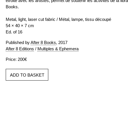
étroite avec les artistes, permet de soutenir les activités de la libra
Books.
Metal, light, laser cut fabric / Métal, lampe, tissu découpé
54 × 40 × 7 cm
Ed. of 16
Published by
After 8 Books
, 2017
After 8 Editions
/
Multiples & Ephemera
Price: 200€
ADD TO BASKET