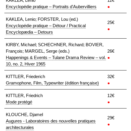
KAKLEA, Lenio
12€
Encyclopédie pratique – Portraits d'Aubervilliers
●
KAKLEA, Lenio; FORSTER, Lou (ed.)
25€
Encyclopédie pratique – Détour / Practical
●
Encyclopædia – Detours
KIRBY, Michael; SCHECHNER, Richard; BOVIER,
François; MARGEL, Serge (eds.)
26€
Happenings & Events – Tulane Drama Review – vol.
●
10, no. 2, Hiver 1965
KITTLER, Friederich
32€
Gramophone, Film, Typewriter (édition française)
●
KITTLER, Friedrich
12€
Mode protégé
●
KLOUCHE, Djamel
29€
Augures - Laboratoires des nouvelles pratiques
●
architecturales