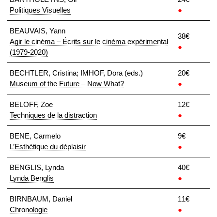
Politiques Visuelles
●
BEAUVAIS, Yann
38€
Agir le cinéma – Écrits sur le cinéma expérimental
●
(1979-2020)
BECHTLER, Cristina; IMHOF, Dora (eds.)
20€
Museum of the Future – Now What?
●
BELOFF, Zoe
12€
Techniques de la distraction
●
BENE, Carmelo
9€
L’Esthétique du déplaisir
●
BENGLIS, Lynda
40€
Lynda Benglis
●
BIRNBAUM, Daniel
11€
Chronologie
●