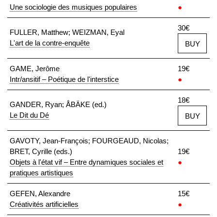
Une sociologie des musiques populaires
●
30€
FULLER, Matthew; WEIZMAN, Eyal
L'art de la contre-enquête
BUY
GAME, Jerôme
19€
Intr/ansitif – Poétique de l'interstice
●
18€
GANDER, Ryan; ÅBÄKE (ed.)
Le Dit du Dé
BUY
GAVOTY, Jean-François; FOURGEAUD, Nicolas;
BRET, Cyrille (eds.)
19€
Objets à l'état vif – Entre dynamiques sociales et
●
pratiques artistiques
GEFEN, Alexandre
15€
Créativités artificielles
●