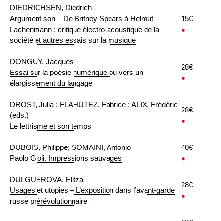
DIEDRICHSEN, Diedrich
Argument son – De Britney Spears à Helmut
15€
Lachenmann : critique électro-acoustique de la
●
société et autres essais sur la musique
DONGUY, Jacques
28€
Essai sur la poésie numérique ou vers un
●
élargissement du langage
DROST, Julia ; FLAHUTEZ, Fabrice ; ALIX, Frédéric
28€
(eds.)
●
Le lettrisme et son temps
DUBOIS, Philippe; SOMAINI, Antonio
40€
Paolo Gioli. Impressions sauvages
●
DULGUEROVA, Elitza
28€
Usages et utopies – L’exposition dans l’avant-garde
●
russe prérévolutionnaire