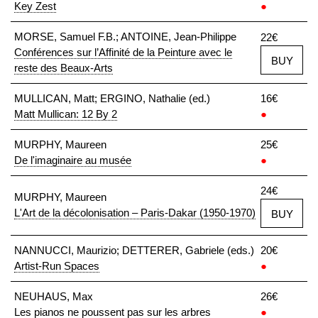
Key Zest
●
MORSE, Samuel F.B.; ANTOINE, Jean-Philippe
22€
Conférences sur l’Affinité de la Peinture avec le
BUY
reste des Beaux-Arts
MULLICAN, Matt; ERGINO, Nathalie (ed.)
16€
Matt Mullican: 12 By 2
●
MURPHY, Maureen
25€
De l'imaginaire au musée
●
24€
MURPHY, Maureen
L'Art de la décolonisation – Paris-Dakar (1950-1970)
BUY
NANNUCCI, Maurizio; DETTERER, Gabriele (eds.)
20€
Artist-Run Spaces
●
NEUHAUS, Max
26€
Les pianos ne poussent pas sur les arbres
●