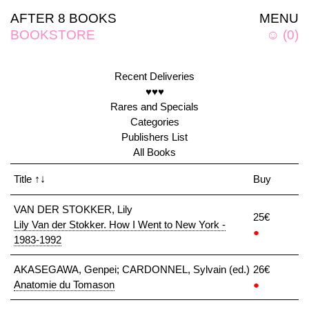
AFTER 8 BOOKS
MENU
BOOKSTORE
☺
(
0
)
Recent Deliveries
♥♥♥
Rares and Specials
Categories
Publishers List
All Books
Title
↑↓
Buy
VAN DER STOKKER, Lily
25€
Lily Van der Stokker. How I Went to New York -
●
1983-1992
AKASEGAWA, Genpei; CARDONNEL, Sylvain (ed.)
26€
Anatomie du Tomason
●