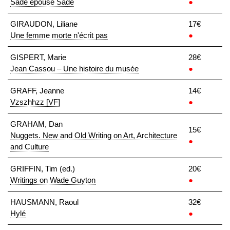
Sade épouse Sade
●
GIRAUDON, Liliane
17€
Une femme morte n'écrit pas
●
GISPERT, Marie
28€
Jean Cassou – Une histoire du musée
●
GRAFF, Jeanne
14€
Vzszhhzz [VF]
●
GRAHAM, Dan
15€
Nuggets. New and Old Writing on Art, Architecture
●
and Culture
GRIFFIN, Tim (ed.)
20€
Writings on Wade Guyton
●
HAUSMANN, Raoul
32€
Hylé
●