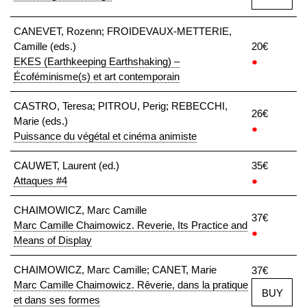
CANEVET, Rozenn; FROIDEVAUX-METTERIE,
Camille (eds.)
20€
EKES (Earthkeeping Earthshaking) –
●
Écoféminisme(s) et art contemporain
CASTRO, Teresa; PITROU, Perig; REBECCHI,
26€
Marie (eds.)
●
Puissance du végétal et cinéma animiste
CAUWET, Laurent (ed.)
35€
Attaques #4
●
CHAIMOWICZ, Marc Camille
37€
Marc Camille Chaimowicz. Reverie, Its Practice and
●
Means of Display
CHAIMOWICZ, Marc Camille; CANET, Marie
37€
Marc Camille Chaimowicz. Rêverie, dans la pratique
BUY
et dans ses formes