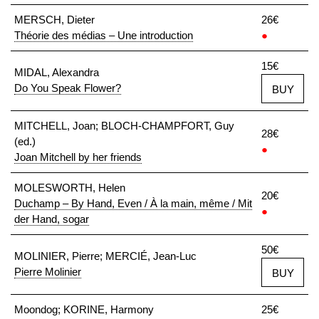
MERSCH, Dieter
26€
Théorie des médias – Une introduction
●
15€
MIDAL, Alexandra
Do You Speak Flower?
BUY
MITCHELL, Joan; BLOCH-CHAMPFORT, Guy
28€
(ed.)
●
Joan Mitchell by her friends
MOLESWORTH, Helen
20€
Duchamp – By Hand, Even / À la main, même / Mit
●
der Hand, sogar
50€
MOLINIER, Pierre; MERCIÉ, Jean-Luc
Pierre Molinier
BUY
Moondog; KORINE, Harmony
25€