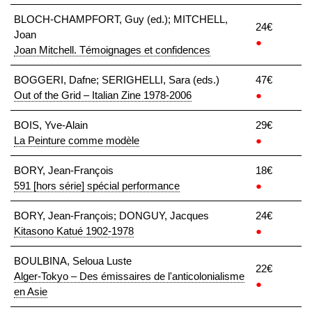
BLOCH-CHAMPFORT, Guy (ed.); MITCHELL,
24€
Joan
●
Joan Mitchell. Témoignages et confidences
BOGGERI, Dafne; SERIGHELLI, Sara (eds.)
47€
Out of the Grid – Italian Zine 1978-2006
●
BOIS, Yve-Alain
29€
La Peinture comme modèle
●
BORY, Jean-François
18€
591 [hors série] spécial performance
●
BORY, Jean-François; DONGUY, Jacques
24€
Kitasono Katué 1902-1978
●
BOULBINA, Seloua Luste
22€
Alger-Tokyo – Des émissaires de l'anticolonialisme
●
en Asie