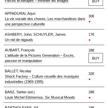
Farces et Attrapes – Inventer les images
BUY
APPADURAI, Arjun
30€
La vie sociale des choses. Les marchandises dans
●
une perspective culturelle
ASHBERY, John; SCHUYLER, James
17€
Un nid de nigauds
●
AUBART, François
28€
L'attitude de la Pictures Generation – Excès,
BUY
passion et manipulation
BALLET, Nicolas
32€
Shock Factory – Culture visuelle des musiques
●
industrielles (1969-1995)
BANZ, Stefan (ed.)
28€
Louis Michel Eilshemius. Six Musical Moods
●
BARTHOLEYNS, Gil
24€