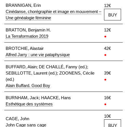
BRANNIGAN, Erin
12€
Cinédanse, chorégraphie et image en mouvement –
BUY
Une généalogie féminine
BRATTON, Benjamin H.
12€
La Terraformation 2019
●
BROTCHIE, Alastair
42€
Alfred Jarry : une vie pataphysique
●
BUFFARD, Alain; DE CHAILLÉ, Fanny (ed.);
SEBILLOTTE, Laurent (ed.); ZOONENS, Cécile
39€
(ed.)
●
Alain Buffard. Good Boy
BURNHAM, Jack; HAACKE, Hans
16€
Esthétique des systèmes
●
10€
CAGE, John
John Cage sans cage
BUY