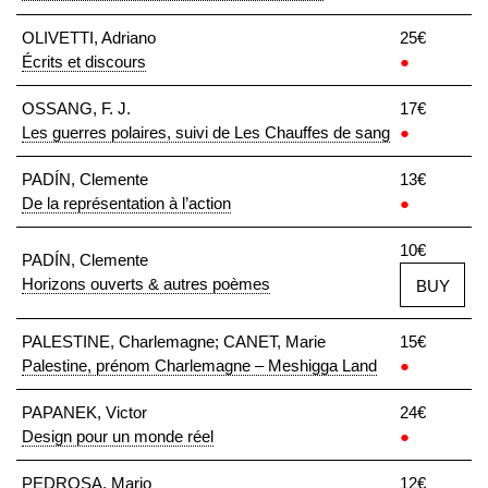
OLIVETTI, Adriano
25€
Écrits et discours
●
OSSANG, F. J.
17€
Les guerres polaires, suivi de Les Chauffes de sang
●
PADÍN, Clemente
13€
De la représentation à l’action
●
10€
PADÍN, Clemente
Horizons ouverts & autres poèmes
BUY
PALESTINE, Charlemagne; CANET, Marie
15€
Palestine, prénom Charlemagne – Meshigga Land
●
PAPANEK, Victor
24€
Design pour un monde réel
●
PEDROSA, Mario
12€