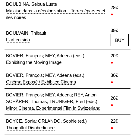
BOULBINA, Seloua Luste
28€
Malaise dans la décolonisation – Terres éparses et
●
îles noires
38€
BOULVAIN, Thibault
L'art en sida
BUY
BOVIER, François; MEY, Adeena (eds.)
20€
Exhibiting the Moving Image
●
BOVIER, François; MEY, Adeena (eds.)
30€
Cinéma Exposé / Exhibited Cinema
●
BOVIER, François; MEY, Adeena; REY, Anton,
20€
SCHÄRER, Thomas; TRUNIGER, Fred (eds.)
●
Minor Cinema. Experimental Film in Switzerland
BOYCE, Sonia; ORLANDO, Sophie (ed.)
22€
Thoughtful Disobedience
●