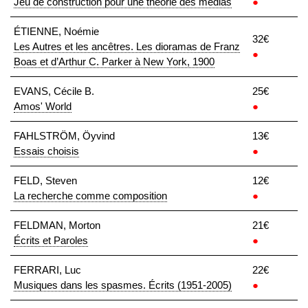
Jeu de construction pour une théorie des médias
●
ÉTIENNE, Noémie
32€
Les Autres et les ancêtres. Les dioramas de Franz
●
Boas et d’Arthur C. Parker à New York, 1900
EVANS, Cécile B.
25€
Amos' World
●
FAHLSTRÖM, Öyvind
13€
Essais choisis
●
FELD, Steven
12€
La recherche comme composition
●
FELDMAN, Morton
21€
Écrits et Paroles
●
FERRARI, Luc
22€
Musiques dans les spasmes. Écrits (1951-2005)
●