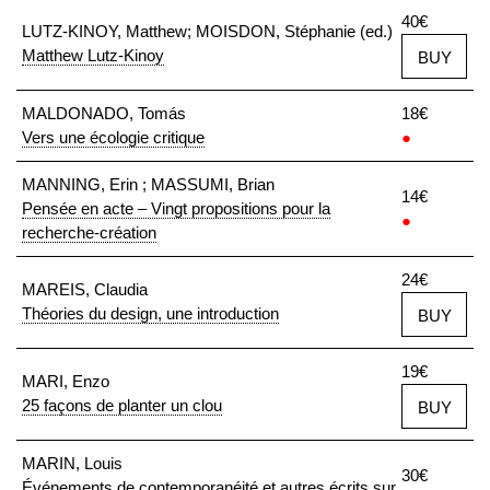
40€
LUTZ-KINOY, Matthew; MOISDON, Stéphanie (ed.)
Matthew Lutz-Kinoy
BUY
MALDONADO, Tomás
18€
Vers une écologie critique
●
MANNING, Erin ; MASSUMI, Brian
14€
Pensée en acte – Vingt propositions pour la
●
recherche-création
24€
MAREIS, Claudia
Théories du design, une introduction
BUY
19€
MARI, Enzo
25 façons de planter un clou
BUY
MARIN, Louis
30€
Événements de contemporanéité et autres écrits sur