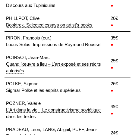
Discours aux Tupiniquins
●
PHILLPOT, Clive
20€
Booktrek. Selected essays on artist’s books
●
PIRON, Francois (cur.)
35€
Locus Solus. Impressions de Raymond Roussel
●
POINSOT, Jean-Marc
25€
Quand l'œuvre a lieu – L'art exposé et ses récits
●
autorisés
POLKE, Sigmar
26€
Sigmar Polke et les esprits supérieurs
●
POZNER, Valérie
49€
L'Art dans la vie – Le constructivisme soviétique
●
dans les textes
PRADEAU, Léon; LANG, Abigail; PUFF, Jean-
24€