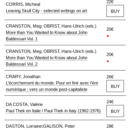
22€
CORRIS, Micheal
Leaving Skull City - selected writings on art
BUY
CRANSTON, Meg; OBRIST, Hans-Ulrich (eds.)
20€
More than You Wanted to Know about John
●
Baldessari Vol. 1
CRANSTON, Meg; OBRIST, Hans-Ulrich (eds.)
20€
More than You Wanted to Know about John
●
Baldessari Vol. 2
CRARY, Jonathan
26€
L’écorchement du monde. Pour en finir avec l’ère
BUY
numérique : vers un monde post-capitaliste
24€
DA COSTA, Valérie
Paul Thek en Italie / Paul Thek in Italy (1962-1976)
BUY
DASTON, Lorraine;GALISON, Peter
28€