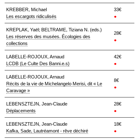
KREBBER, Michael
33€
Les escargots ridiculisés
●
KREPLAK, Yaël; BELTRAME, Tiziana N. (eds.)
28€
Les réserves des musées. Écologies des
●
collections
LABELLE-ROJOUX, Arnaud
42€
LCDB (Le Culte Des Banni.e.s)
●
LABELLE-ROJOUX, Arnaud
8€
Récits de la vie de Michelangelo Merisi, dit « Le
●
Caravage »
LEBENSZTEJN, Jean-Claude
28€
Déplacements
●
LEBENSZTEJN, Jean-Claude
18€
Kafka, Sade, Lautréamont - rêve déchiré
●