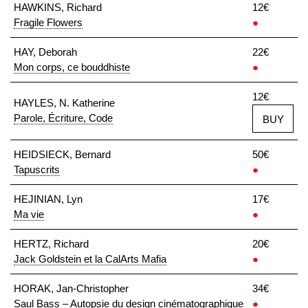
HAWKINS, Richard
12€
Fragile Flowers
●
HAY, Deborah
22€
Mon corps, ce bouddhiste
●
12€
HAYLES, N. Katherine
Parole, Écriture, Code
BUY
HEIDSIECK, Bernard
50€
Tapuscrits
●
HEJINIAN, Lyn
17€
Ma vie
●
HERTZ, Richard
20€
Jack Goldstein et la CalArts Mafia
●
HORAK, Jan-Christopher
34€
Saul Bass – Autopsie du design cinématographique
●