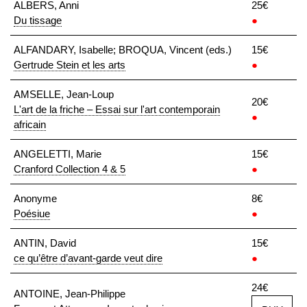
ALBERS, Anni
25€
Du tissage
●
ALFANDARY, Isabelle; BROQUA, Vincent (eds.)
15€
Gertrude Stein et les arts
●
AMSELLE, Jean-Loup
20€
L'art de la friche – Essai sur l'art contemporain
●
africain
ANGELETTI, Marie
15€
Cranford Collection 4 & 5
●
Anonyme
8€
Poésiue
●
ANTIN, David
15€
ce qu’être d’avant-garde veut dire
●
24€
ANTOINE, Jean-Philippe