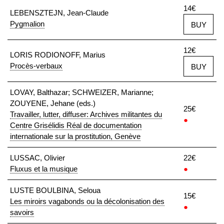
14€
LEBENSZTEJN, Jean-Claude
Pygmalion
BUY
12€
LORIS RODIONOFF, Marius
Procès-verbaux
BUY
LOVAY, Balthazar; SCHWEIZER, Marianne;
ZOUYENE, Jehane (eds.)
25€
Travailler, lutter, diffuser: Archives militantes du
●
Centre Grisélidis Réal de documentation
internationale sur la prostitution, Genève
LUSSAC, Olivier
22€
Fluxus et la musique
●
LUSTE BOULBINA, Seloua
15€
Les miroirs vagabonds ou la décolonisation des
●
savoirs