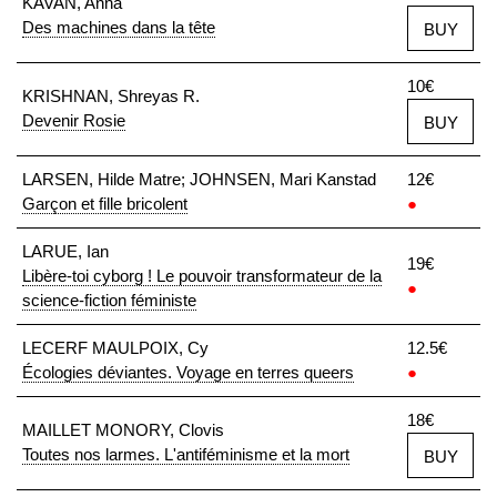
KAVAN, Anna
Des machines dans la tête
BUY
10€
KRISHNAN, Shreyas R.
Devenir Rosie
BUY
LARSEN, Hilde Matre; JOHNSEN, Mari Kanstad
12€
Garçon et fille bricolent
●
LARUE, Ian
19€
Libère-toi cyborg ! Le pouvoir transformateur de la
●
science-fiction féministe
LECERF MAULPOIX, Cy
12.5€
Écologies déviantes. Voyage en terres queers
●
18€
MAILLET MONORY, Clovis
Toutes nos larmes. L'antiféminisme et la mort
BUY