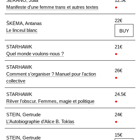
SERANO, Julia
12.5€
Manifeste d’une femme trans et autres textes
●
22€
ŠKĖMA, Antanas
Le linceul blanc
BUY
STARHAWK
21€
Quel monde voulons-nous ?
●
STARHAWK
26€
Comment s’organiser ? Manuel pour l’action
●
collective
STARHAWK
24.5€
Rêver l’obscur. Femmes, magie et politique
●
STEIN, Gertrude
24€
L’Autobiographie d’Alice B. Toklas
●
15€
STEIN, Gertrude