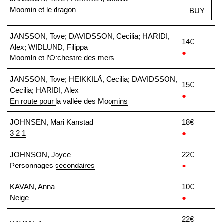
Moomin et le dragon
BUY
JANSSON, Tove; DAVIDSSON, Cecilia; HARIDI,
14€
Alex; WIDLUND, Filippa
●
Moomin et l’Orchestre des mers
JANSSON, Tove; HEIKKILÄ, Cecilia; DAVIDSSON,
15€
Cecilia; HARIDI, Alex
●
En route pour la vallée des Moomins
JOHNSEN, Mari Kanstad
18€
3 2 1
●
JOHNSON, Joyce
22€
Personnages secondaires
●
KAVAN, Anna
10€
Neige
●
22€