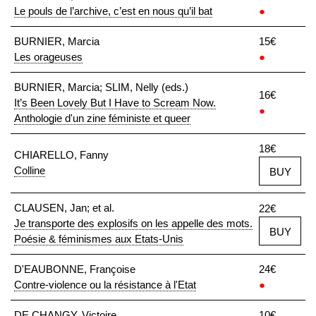
Le pouls de l’archive, c’est en nous qu’il bat
●
BURNIER, Marcia
15€
Les orageuses
●
BURNIER, Marcia; SLIM, Nelly (eds.)
16€
It’s Been Lovely But I Have to Scream Now.
●
Anthologie d'un zine féministe et queer
18€
CHIARELLO, Fanny
Colline
BUY
CLAUSEN, Jan; et al.
22€
Je transporte des explosifs on les appelle des mots.
BUY
Poésie & féminismes aux Etats-Unis
D'EAUBONNE, Françoise
24€
Contre-violence ou la résistance à l'Etat
●
DE CHANGY, Victoire
10€