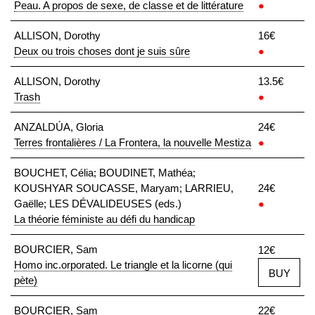
Peau. A propos de sexe, de classe et de littérature
●
ALLISON, Dorothy
16€
Deux ou trois choses dont je suis sûre
●
ALLISON, Dorothy
13.5€
Trash
●
ANZALDÚA, Gloria
24€
Terres frontalières / La Frontera, la nouvelle Mestiza
●
BOUCHET, Célia; BOUDINET, Mathéa;
KOUSHYAR SOUCASSE, Maryam; LARRIEU,
24€
Gaëlle; LES DÉVALIDEUSES (eds.)
●
La théorie féministe au défi du handicap
BOURCIER, Sam
12€
Homo inc.orporated. Le triangle et la licorne (qui
BUY
pète)
BOURCIER, Sam
22€