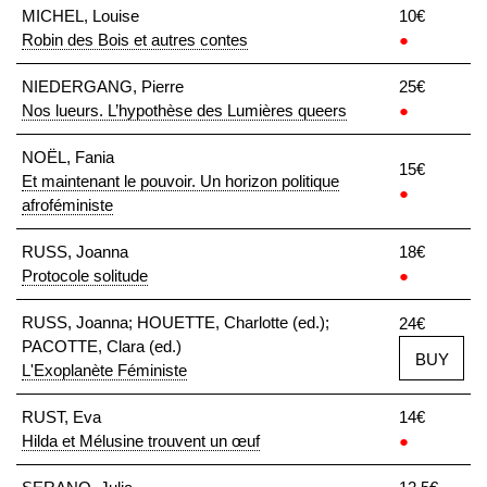
MICHEL, Louise
10€
Robin des Bois et autres contes
●
NIEDERGANG, Pierre
25€
Nos lueurs. L’hypothèse des Lumières queers
●
NOËL, Fania
15€
Et maintenant le pouvoir. Un horizon politique
●
afroféministe
RUSS, Joanna
18€
Protocole solitude
●
RUSS, Joanna; HOUETTE, Charlotte (ed.);
24€
PACOTTE, Clara (ed.)
BUY
L'Exoplanète Féministe
RUST, Eva
14€
Hilda et Mélusine trouvent un œuf
●