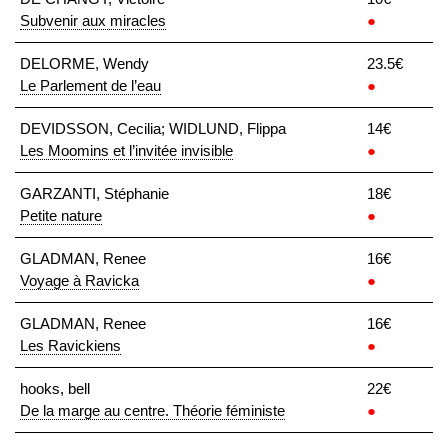
Subvenir aux miracles
●
DELORME, Wendy
23.5€
Le Parlement de l’eau
●
DEVIDSSON, Cecilia; WIDLUND, Flippa
14€
Les Moomins et l’invitée invisible
●
GARZANTI, Stéphanie
18€
Petite nature
●
GLADMAN, Renee
16€
Voyage à Ravicka
●
GLADMAN, Renee
16€
Les Ravickiens
●
hooks, bell
22€
De la marge au centre. Théorie féministe
●