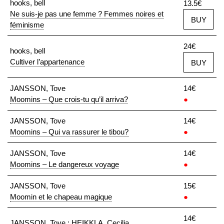
hooks, bell
13.5€
Ne suis-je pas une femme ? Femmes noires et
BUY
féminisme
24€
hooks, bell
Cultiver l’appartenance
BUY
JANSSON, Tove
14€
Moomins – Que crois-tu qu’il arriva?
●
JANSSON, Tove
14€
Moomins – Qui va rassurer le tibou?
●
JANSSON, Tove
14€
Moomins – Le dangereux voyage
●
JANSSON, Tove
15€
Moomin et le chapeau magique
●
14€
JANSSON, Tove ; HEIKKLA, Cecilia