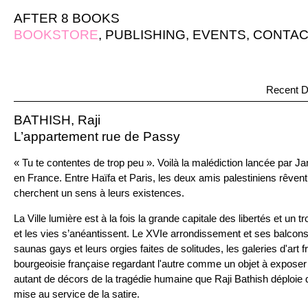
AFTER 8 BOOKS
BOOKSTORE
,
PUBLISHING
,
EVENTS
,
CONTAC
Recent D
BATHISH, Raji
L’appartement rue de Passy
« Tu te contentes de trop peu ». Voilà la malédiction lancée par Jam
en France. Entre Haïfa et Paris, les deux amis palestiniens rêvent
cherchent un sens à leurs existences.
La Ville lumière est à la fois la grande capitale des libertés et un t
et les vies s’anéantissent. Le XVIe arrondissement et ses balcon
saunas gays et leurs orgies faites de solitudes, les galeries d'art
bourgeoisie française regardant l'autre comme un objet à exposer
autant de décors de la tragédie humaine que Raji Bathish déploie
mise au service de la satire.