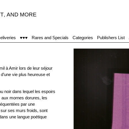
T
,
AND MORE
eliveries
♥♥♥
Rares and Specials
Categories
Publishers List
il à Amir lors de leur séjour
 d’une vie plus heureuse et
rou noir dans lequel les espoirs
s aux mornes dorures, les
 fréquentées par une
 sur ses murs froids, sont
 dans une langue poétique