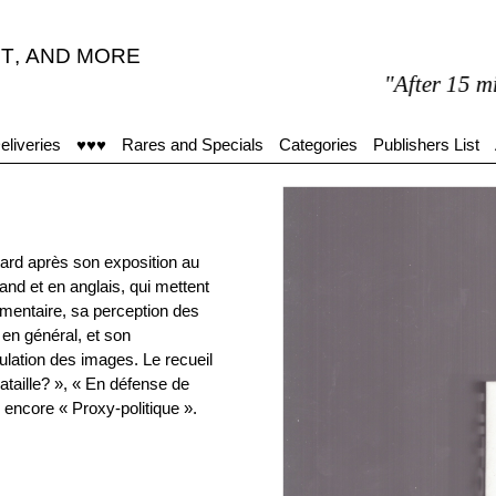
T
,
AND MORE
"After 15 minutes i
eliveries
♥♥♥
Rares and Specials
Categories
Publishers List
etard après son exposition au
and et en anglais, qui mettent
cumentaire, sa perception des
 en général, et son
ulation des images. Le recueil
taille? », « En défense de
u encore « Proxy-politique ».