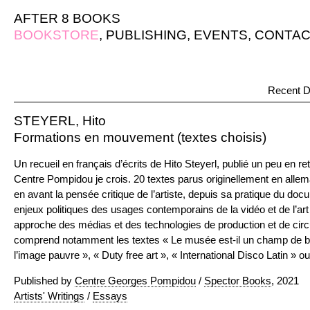
AFTER 8 BOOKS
BOOKSTORE
,
PUBLISHING
,
EVENTS
,
CONTAC
Recent D
STEYERL, Hito
Formations en mouvement (textes choisis)
Un recueil en français d’écrits de Hito Steyerl, publié un peu en r
Centre Pompidou je crois. 20 textes parus originellement en allem
en avant la pensée critique de l’artiste, depuis sa pratique du do
enjeux politiques des usages contemporains de la vidéo et de l’art
approche des médias et des technologies de production et de circ
comprend notamment les textes « Le musée est-il un champ de ba
l’image pauvre », « Duty free art », « International Disco Latin » o
Published by
Centre Georges Pompidou
/
Spector Books
, 2021
Artists' Writings
/
Essays