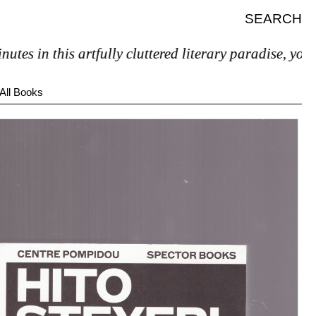
SEARCH
n this artfully cluttered literary paradise, you’ll pre
All Books