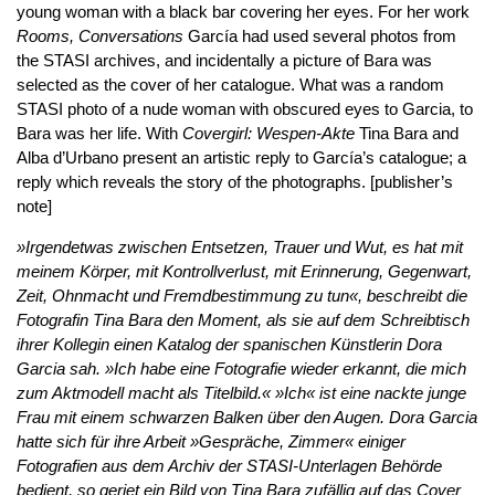
young woman with a black bar covering her eyes. For her work
Rooms, Conversations
García had used several photos from
the STASI archives, and incidentally a picture of Bara was
selected as the cover of her catalogue. What was a random
STASI photo of a nude woman with obscured eyes to Garcia, to
Bara was her life. With
Covergirl: Wespen-Akte
Tina Bara and
Alba d’Urbano present an artistic reply to García’s catalogue; a
reply which reveals the story of the photographs. [publisher’s
note]
»Irgendetwas zwischen Entsetzen, Trauer und Wut, es hat mit
meinem Körper, mit Kontrollverlust, mit Erinnerung, Gegenwart,
Zeit, Ohnmacht und Fremdbestimmung zu tun«, beschreibt die
Fotografin Tina Bara den Moment, als sie auf dem Schreibtisch
ihrer Kollegin einen Katalog der spanischen Künstlerin Dora
Garcia sah. »Ich habe eine Fotografie wieder erkannt, die mich
zum Aktmodell macht als Titelbild.« »Ich« ist eine nackte junge
Frau mit einem schwarzen Balken über den Augen. Dora Garcia
hatte sich für ihre Arbeit »Gespräche, Zimmer« einiger
Fotografien aus dem Archiv der STASI-Unterlagen Behörde
bedient, so geriet ein Bild von Tina Bara zufällig auf das Cover