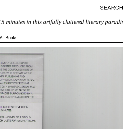
SEARCH
inutes in this artfully cluttered literary paradise, yo
All Books