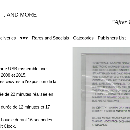
T
,
AND MORE
"After 15 m
eliveries
♥♥♥
Rares and Specials
Categories
Publishers List
e carte USB rassemble une
 2008 et 2015.
res œuvres à l'exposition de la
rée de 22 minutes réalisée en
 durée de 12 minutes et 17
n boucle durant 16 secondes,
t Clock.