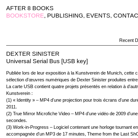
AFTER 8 BOOKS
BOOKSTORE
,
PUBLISHING
,
EVENTS
,
CONTAC
Recent D
DEXTER SINISTER
Universal Serial Bus [USB key]
Publiée lors de leur exposition à la Kunstverein de Munich, cett
sélection d'œuvres numériques de Dexter Sinister produites entre
La carte USB contient quatre projets présentés en relation à d'aut
Kunstverein :
(1) « Identity » – MP4 d'une projection pour trois écrans d'une du
2011.
(2) True Mirror Microfiche Video – MP4 d'une vidéo de 2009 d'une
secondes.
(3) Work-in-Progress – Logiciel contenant une horloge tournant e
accompagnée d'un MP3 de 17 minutes, Theme from the Last ShO