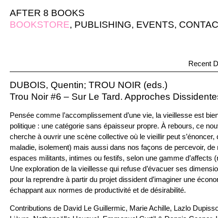
AFTER 8 BOOKS
BOOKSTORE
,
PUBLISHING
,
EVENTS
,
CONTAC
Recent D
DUBOIS, Quentin; TROU NOIR (eds.)
Trou Noir #6 – Sur Le Tard. Approches Dissidente
Pensée comme l’accomplissement d’une vie, la vieillesse est bi
politique : une catégorie sans épaisseur propre. À rebours, ce 
cherche à ouvrir une scène collective où le vieillir peut s’énoncer, 
maladie, isolement) mais aussi dans nos façons de percevoir, de ré
espaces militants, intimes ou festifs, selon une gamme d’affects (n
Une exploration de la vieillesse qui refuse d’évacuer ses dimensio
pour la reprendre à partir du projet dissident d’imaginer une écono
échappant aux normes de productivité et de désirabilité.
Contributions de David Le Guillermic, Marie Achille, Lazlo Dupis