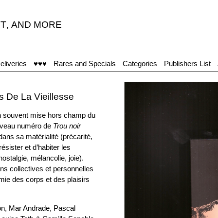
T
,
AND MORE
eliveries
♥♥♥
Rares and Specials
Categories
Publishers List
s De La Vieillesse
en souvent mise hors champ du
nouveau numéro de
Trou noir
dans sa matérialité (précarité,
sister et d’habiter les
ostalgie, mélancolie, joie).
ns collectives et personnelles
mie des corps et des plaisirs
son, Mar Andrade, Pascal