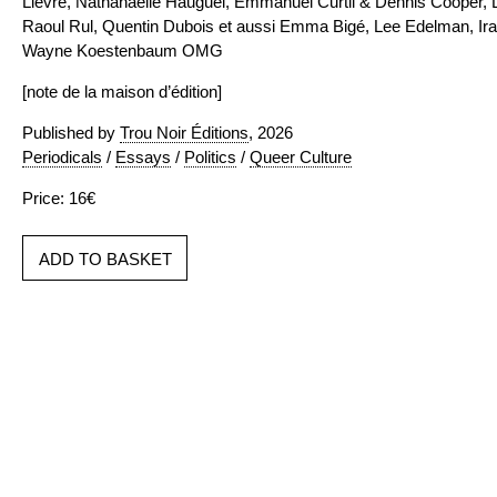
Lièvre, Nathanaëlle Hauguel, Emmanuel Curtil & Dennis Cooper, L
Raoul Rul, Quentin Dubois et aussi Emma Bigé, Lee Edelman, Ira
Wayne Koestenbaum OMG
[note de la maison d’édition]
Published by
Trou Noir Éditions
, 2026
Periodicals
/
Essays
/
Politics
/
Queer Culture
Price: 16€
ADD TO BASKET