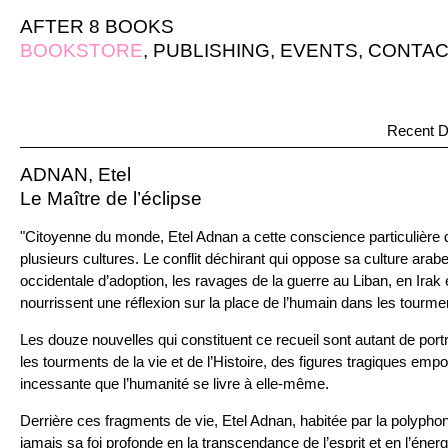
AFTER 8 BOOKS
BOOKSTORE
,
PUBLISHING
,
EVENTS
,
CONTAC
Recent D
ADNAN, Etel
Le Maître de l’éclipse
"Citoyenne du monde, Etel Adnan a cette conscience particulière 
plusieurs cultures. Le conflit déchirant qui oppose sa culture arabe
occidentale d’adoption, les ravages de la guerre au Liban, en Irak
nourrissent une réflexion sur la place de l’humain dans les tourmen
Les douze nouvelles qui constituent ce recueil sont autant de por
les tourments de la vie et de l’Histoire, des figures tragiques emp
incessante que l’humanité se livre à elle-même.
Derrière ces fragments de vie, Etel Adnan, habitée par la polyph
jamais sa foi profonde en la transcendance de l’esprit et en l’énerg