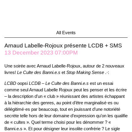
All Events
Arnaud Labelle-Rojoux présente LCDB + SMS
13 December 2023 07:00PM
Une soirée avec Arnaud Labelle-Rojoux, autour de 2 nouveaux
livres!
Le
Culte des Banni.e.s
et
Stop Making Sense
.·:
LCBD
oopsi
LCDB – Le Culte des Banni.e.s
est un essai
comme seul Arnaud Labelle Rojoux peut les penser et les écrire
– la description d’un « club » réunissant des artistes échappant
à la hiérarchie des genres, au point d’être marginalisé·es ou
délégitimé·es par beaucoup, tout en jouissant d’une notoriété
secrète telle hors de leur domaine d’expression qu’on les qualifie
de « cultes ». Quel terme choisi pour les dénommer ? «
Banni.e.s ». Et pour désigner leur insolite confrérie ? Le sigle