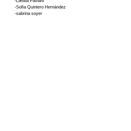
-Lætitia Paviani
-Sofía Quintero Hernández
-sabrina soyer