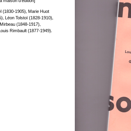
la maison d’édition]
l (1830-1905), Marie Huot
), Léon Tolstoï (1828-1910),
 Mirbeau (1848-1917),
ouis Rimbault (1877-1949).