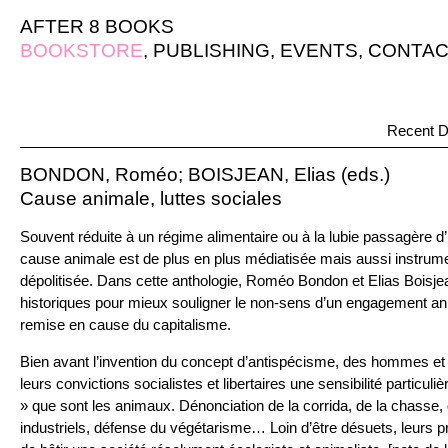
AFTER 8 BOOKS
BOOKSTORE
,
PUBLISHING
,
EVENTS
,
CONTAC
Recent D
BONDON, Roméo; BOISJEAN, Elias (eds.)
Cause animale, luttes sociales
Souvent réduite à un régime alimentaire ou à la lubie passagère 
cause animale est de plus en plus médiatisée mais aussi instrume
dépolitisée. Dans cette anthologie, Roméo Bondon et Elias Boisje
historiques pour mieux souligner le non-sens d’un engagement ani
remise en cause du capitalisme.
Bien avant l’invention du concept d’antispécisme, des hommes e
leurs convictions socialistes et libertaires une sensibilité particuli
» que sont les animaux. Dénonciation de la corrida, de la chasse, 
industriels, défense du végétarisme… Loin d’être désuets, leurs 