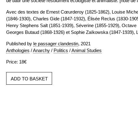
de bâtir une société résolument écologiste et animaliste. [note de 
Avec des textes de Ernest Cœurderoy (1825-1862), Louise Miche
(1846-1930), Charles Gide (1847-1932), Élisée Reclus (1830-1905
Henry Stephens Salt (1851-1939), Séverine (1855-1929), Octave
Georges Butaud (1868-1926) et Sophie Zaïkowska (1847-1939), L
Published by
le passager clandestin
, 2021
Anthologies
/
Anarchy
/
Politics
/
Animal Studies
Price: 18€
ADD TO BASKET