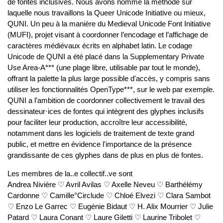
de fontes inclusives. Nous avons nommé la méthode sur
laquelle nous travaillons la Queer Unicode Initiative ou mieux,
QUNI. Un peu à la manière du Medieval Unicode Font Initiative
(MUFI), projet visant à coordonner l’encodage et l’affichage de
caractères médiévaux écrits en alphabet latin. Le codage
Unicode de QUNI a été placé dans la Supplementary Private
Use Area-A*** (une plage libre, utilisable par tout le monde),
offrant la palette la plus large possible d'accès, y compris sans
utiliser les fonctionnalités OpenType***, sur le web par exemple.
QUNI a l’ambition de coordonner collectivement le travail des
dessinateur·ices de fontes qui intègrent des glyphes inclusifs
pour faciliter leur production, accroître leur accessibilité,
notamment dans les logiciels de traitement de texte grand
public, et mettre en évidence l'importance de la présence
grandissante de ces glyphes dans de plus en plus de fontes.
Les membres de la..e collectif..ve sont
Andrea Nivière ♡ Avril Avilas ♡ Axelle Neveu ♡ Barthélémy
Cardonne ♡ Camille°Circlude ♡ Chloé Elvezi ♡ Clara Sambot
♡ Enzo Le Garrec ♡ Eugénie Bidaut ♡ H. Alix Mourrier ♡ Julie
Patard ♡ Laura Conant ♡ Laure Giletti ♡ Laurine Tribolet ♡