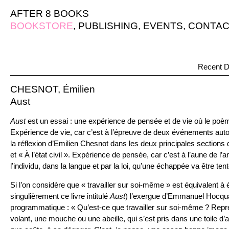
AFTER 8 BOOKS
BOOKSTORE
,
PUBLISHING
,
EVENTS
,
CONTAC
Recent D
CHESNOT, Émilien
Aust
Aust
est un essai : une expérience de pensée et de vie où le poème
Expérience de vie, car c’est à l’épreuve de deux événements aut
la réflexion d’Emilien Chesnot dans les deux principales sections d
et « À l’état civil ». Expérience de pensée, car c’est à l’aune de l’
l’individu, dans la langue et par la loi, qu’une échappée va être ten
Si l’on considère que « travailler sur soi-même » est équivalent à éc
singulièrement ce livre intitulé
Aust
) l’exergue d’Emmanuel Hocqua
programmatique : « Qu’est-ce que travailler sur soi-même ? Rep
volant, une mouche ou une abeille, qui s’est pris dans une toile d’