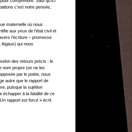
 pour comprendre. Sauf qu’ici
ébattons c’est notre pensée,
angue maternelle où nous
fie aux yeux de l’état civil et
ravers l’écriture – promesse
, légaux) qui nous
selon des retours précis : le
re nom propre (on ne les
t opposée par le poète, nous
ge autre que le rapport de
me, puisque la sujétion
 échapper à la fatalité de ce
 Un rapport est forcé » écrit