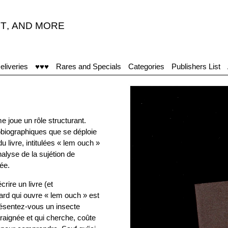
T
,
AND MORE
eliveries
♥♥♥
Rares and Specials
Categories
Publishers List
 joue un rôle structurant.
obiographiques que se déploie
u livre, intitulées « lem ouch »
analyse de la sujétion de
tée.
rire un livre (et
rd qui ouvre « lem ouch » est
résentez-vous un insecte
araignée et qui cherche, coûte