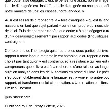
que coûte, à se dégager. C’est, je pense, une assez bonne image
la toile d’araignée est “inside”. La toile d’araignée où nous nous d
notre manière de voir les choses, notre langage. »
Aust
est l’essai de circonscrire la « toile d’araignée » qu’est la l
naissons en tant que sujet parlant – ou le nom propre qui nous identi
de la loi. Puis de chercher « coûte que coûte » à s’en dégager à t
d’un « désassujettissement » par rapport aux codes (linguistiques
contraignent.
Compte tenu de l’homologie qui structure les deux parties du livre 
rapport à notre langue maternelle est homologue au rapport à not
choisit pas tant qu’on y est contraint), et la résistance qui leur es
comprenons que le livre est à la recherche d’une relation au langa
sujétion analysé dans les deux sections en prose du livre. Le poè
s’éprouve notablement dans le langage, est la voie empruntée pour
rapport, et transformer celui-ci en relation. « Une relation est libre.
Emilien Chesnot.
[publishers’ note]
Published by
Eric Pesty Éditeur
, 2026