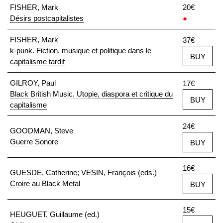
FISHER, Mark
20€
Désirs postcapitalistes
●
FISHER, Mark
37€
k-punk. Fiction, musique et politique dans le
BUY
capitalisme tardif
GILROY, Paul
17€
Black British Music. Utopie, diaspora et critique du
BUY
capitalisme
24€
GOODMAN, Steve
Guerre Sonore
BUY
16€
GUESDE, Catherine; VESIN, François (eds.)
Croire au Black Metal
BUY
15€
HEUGUET, Guillaume (ed.)