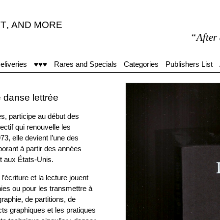
T
,
AND MORE
“After 8 Books: 
eliveries
♥♥♥
Rares and Specials
Categories
Publishers List
 danse lettrée
s, participe au début des
ctif qui renouvelle les
3, elle devient l’une des
borant à partir des années
t aux États-Unis.
criture et la lecture jouent
hies ou pour les transmettre à
aphie, de partitions, de
ts graphiques et les pratiques