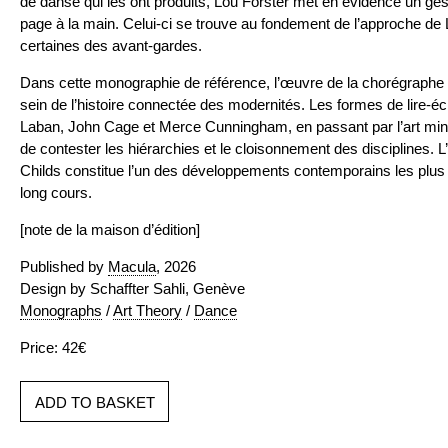
de danse qui les ont produits, Lou Forster met en évidence un ges
page à la main. Celui-ci se trouve au fondement de l’approche d
certaines des avant-gardes.
Dans cette monographie de référence, l’œuvre de la chorégraphe 
sein de l’histoire connectée des modernités. Les formes de lire-é
Laban, John Cage et Merce Cunningham, en passant par l’art mini
de contester les hiérarchies et le cloisonnement des disciplines.
Childs constitue l’un des développements contemporains les plus
long cours.
[note de la maison d’édition]
Published by
Macula
, 2026
Design by Schaffter Sahli, Genève
Monographs
/
Art Theory
/
Dance
Price: 42€
ADD TO BASKET