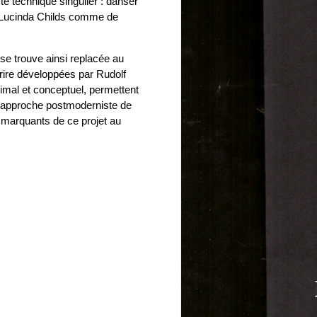
te technique singulier : danser
e Lucinda Childs comme de
se trouve ainsi replacée au
crire développées par Rudolf
mal et conceptuel, permettent
 L’approche postmoderniste de
 marquants de ce projet au