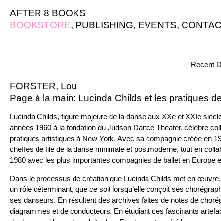
AFTER 8 BOOKS
BOOKSTORE
,
PUBLISHING
,
EVENTS
,
CONTAC
Recent D
FORSTER, Lou
Page à la main: Lucinda Childs et les pratiques de
Lucinda Childs, figure majeure de la danse aux XXe et XXIe siècle
années 1960 à la fondation du Judson Dance Theater, célèbre colle
pratiques artistiques à New York. Avec sa compagnie créée en 197
cheffes de file de la danse minimale et postmoderne, tout en colla
1980 avec les plus importantes compagnies de ballet en Europe e
Dans le processus de création que Lucinda Childs met en œuvre, l’é
un rôle déterminant, que ce soit lorsqu’elle conçoit ses chorégrap
ses danseurs. En résultent des archives faites de notes de chorégr
diagrammes et de conducteurs. En étudiant ces fascinants artefac