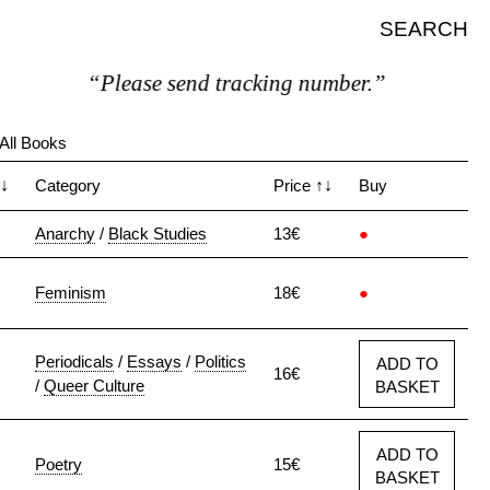
SEARCH
“Please send tracking number.”
All Books
↓
Category
Price
↑↓
Buy
Anarchy
/
Black Studies
13€
●
Feminism
18€
●
Periodicals
/
Essays
/
Politics
ADD TO
16€
/
Queer Culture
BASKET
ADD TO
Poetry
15€
BASKET