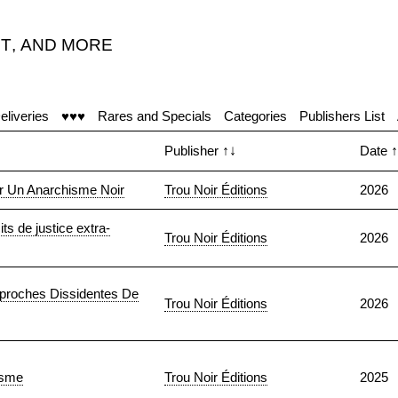
T
,
AND MORE
eliveries
♥♥♥
Rares and Specials
Categories
Publishers List
Publisher
↑↓
Date
↑
r Un Anarchisme Noir
Trou Noir Éditions
2026
its de justice extra-
Trou Noir Éditions
2026
pproches Dissidentes De
Trou Noir Éditions
2026
asme
Trou Noir Éditions
2025