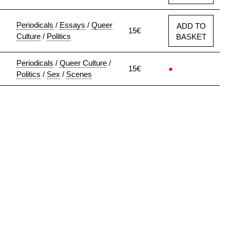
Periodicals
/
Essays
/
Queer
ADD TO
15€
Culture
/
Politics
BASKET
Periodicals
/
Queer Culture
/
15€
●
Politics
/
Sex
/
Scenes