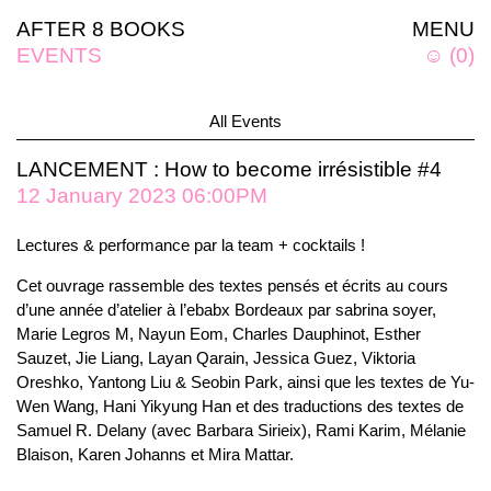
AFTER 8 BOOKS
MENU
EVENTS
☺
(
0
)
All Events
LANCEMENT : How to become irrésistible #4
12 January 2023 06:00PM
Lectures & performance par la team + cocktails !
Cet ouvrage rassemble des textes pensés et écrits au cours
d’une année d’atelier à l’ebabx Bordeaux par sabrina soyer,
Marie Legros M, Nayun Eom, Charles Dauphinot, Esther
Sauzet, Jie Liang, Layan Qarain, Jessica Guez, Viktoria
Oreshko, Yantong Liu & Seobin Park, ainsi que les textes de Yu-
Wen Wang, Hani Yikyung Han et des traductions des textes de
Samuel R. Delany (avec Barbara Sirieix), Rami Karim, Mélanie
Blaison, Karen Johanns et Mira Mattar.