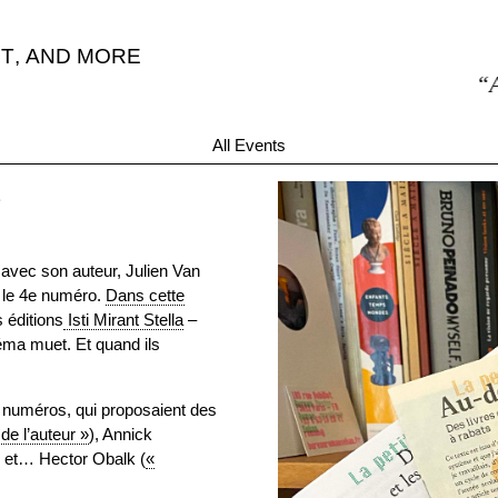
T
,
AND MORE
“Accue
All Events
avec son auteur, Julien Van
t le 4e numéro.
Dans cette
s éditions
Isti Mirant Stella
–
néma muet. Et quand ils
s numéros, qui proposaient des
de l’auteur »
), Annick
) et… Hector Obalk (
«