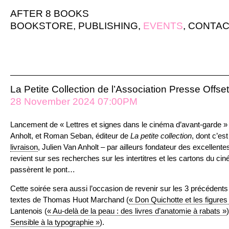
AFTER 8 BOOKS
BOOKSTORE
,
PUBLISHING
,
EVENTS
,
CONTAC
La Petite Collection de l’Association Presse Offset
28 November 2024 07:00PM
Lancement de « Lettres et signes dans le cinéma d’avant-garde » 
Anholt, et Roman Seban, éditeur de
La petite collection
, dont c’es
livraison
, Julien Van Anholt – par ailleurs fondateur des excellente
revient sur ses recherches sur les intertitres et les cartons du ci
passèrent le pont…
Cette soirée sera aussi l’occasion de revenir sur les 3 précédent
textes de Thomas Huot Marchand (
« Don Quichotte et les figures 
Lantenois (
« Au-delà de la peau : des livres d’anatomie à rabats »
Sensible à la typographie »
).