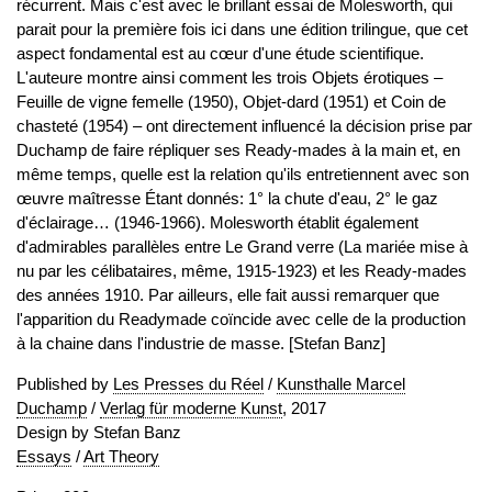
récurrent. Mais c'est avec le brillant essai de Molesworth, qui
parait pour la première fois ici dans une édition trilingue, que cet
aspect fondamental est au cœur d'une étude scientifique.
L'auteure montre ainsi comment les trois Objets érotiques –
Feuille de vigne femelle (1950), Objet-dard (1951) et Coin de
chasteté (1954) – ont directement influencé la décision prise par
Duchamp de faire répliquer ses Ready-mades à la main et, en
même temps, quelle est la relation qu'ils entretiennent avec son
œuvre maîtresse Étant donnés: 1° la chute d'eau, 2° le gaz
d'éclairage… (1946-1966). Molesworth établit également
d'admirables parallèles entre Le Grand verre (La mariée mise à
nu par les célibataires, même, 1915-1923) et les Ready-mades
des années 1910. Par ailleurs, elle fait aussi remarquer que
l'apparition du Readymade coïncide avec celle de la production
à la chaine dans l'industrie de masse. [Stefan Banz]
Published by
Les Presses du Réel
/
Kunsthalle Marcel
Duchamp
/
Verlag für moderne Kunst
, 2017
Design by Stefan Banz
Essays
/
Art Theory